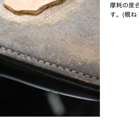
摩耗の度
す。(概ね ¥