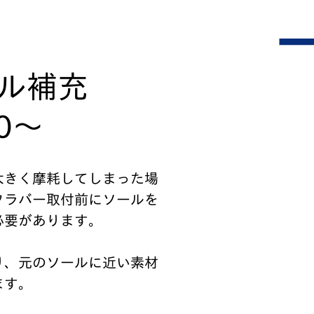
ール補充
0～
大きく摩耗してしまった場
フラバー取付前にソールを
必要があります。
り、元のソールに近い素材
ます。