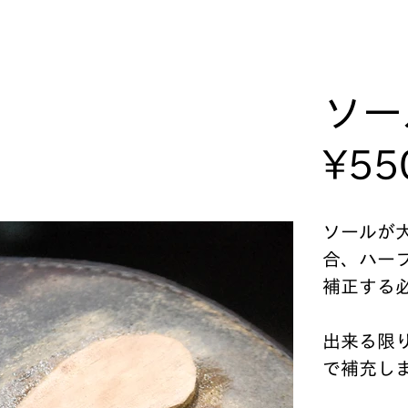
ソ
¥55
ソールが
合、ハー
補正する
出来る限
で補充し