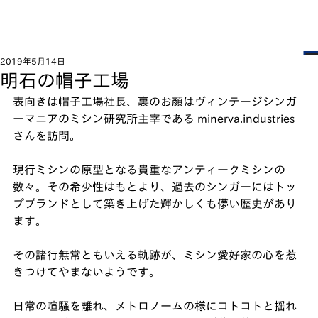
2019年5月14日
明石の帽子工場
表向きは帽子工場社長、裏のお顔はヴィンテージシンガ
ーマニアのミシン研究所主宰である minerva.industries 
さんを訪問。
現行ミシンの原型となる貴重なアンティークミシンの
数々。その希少性はもとより、過去のシンガーにはトッ
プブランドとして築き上げた輝かしくも儚い歴史があり
ます。﻿
その諸行無常ともいえる軌跡が、ミシン愛好家の心を惹
きつけてやまないようです。﻿
日常の喧騒を離れ、メトロノームの様にコトコトと揺れ