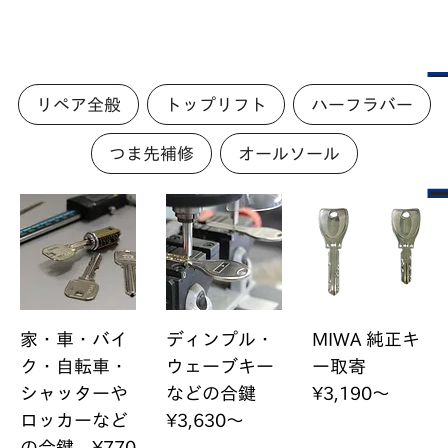
リペア全般
トップリフト
ハーフラバー
つま先補修
オールソール
家・車・バイ
ディンプル・
MIWA 純正キ
ク・自転車・
ウェーブキー
ー取寄
シャッターや
などの合鍵
¥3,190～
ロッカーなど
¥3,630～
の合鍵 ¥770